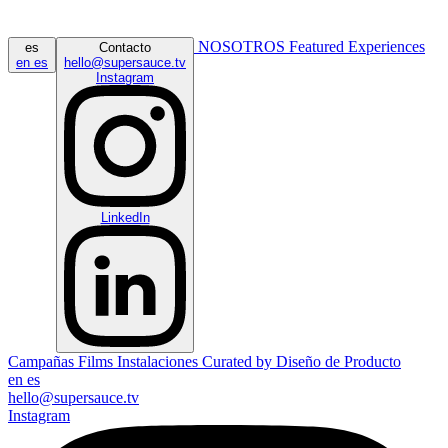
NOSOTROS
Featured
Experiences
es
Contacto
en
es
hello@supersauce.tv
Instagram
LinkedIn
Campañas
Films
Instalaciones
Curated by
Diseño de Producto
en
es
hello@supersauce.tv
Instagram