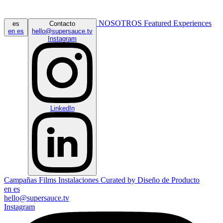
NOSOTROS
Featured
Experiences
es
Contacto
en
es
hello@supersauce.tv
Instagram
LinkedIn
Campañas
Films
Instalaciones
Curated by
Diseño de Producto
en
es
hello@supersauce.tv
Instagram